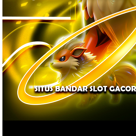
Slot88 - Seo SageKings